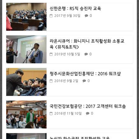
신한은행 : RS직 승진자 교육
0
2017년 9월 30일
라온시큐어 : 화니지니 조직활성화 소통교
육 <뮤직&조직>
0
2019년 10월 5일
청주시문화산업진흥재단 : 2016 워크샵
0
2016년 9월 2일
국민건강보험공단 : 2017 고객센터 워크숍
0
2016년 11월 10일