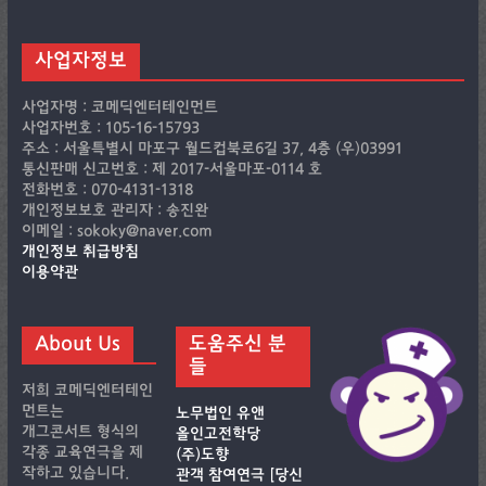
사업자정보
사업자명 : 코메딕엔터테인먼트
사업자번호 : 105-16-15793
주소 : 서울특별시 마포구 월드컵북로6길 37, 4층 (우)03991
통신판매 신고번호 : 제 2017-서울마포-0114 호
전화번호 : 070-4131-1318
개인정보보호 관리자 : 송진완
이메일 : sokoky@naver.com
개인정보 취급방침
이용약관
About Us
도움주신 분
들
저희 코메딕엔터테인
먼트는
노무법인 유앤
개그콘서트 형식의
올인고전학당
각종 교육연극을 제
(주)도향
작하고 있습니다.
관객 참여연극 [당신