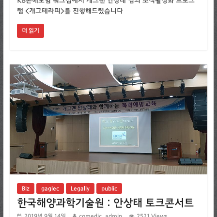
KB손해보험 워크샵에서 개그맨 안상태 님의 조직활성화 프로그
램 <개그테라피>를 진행해드렸습니다
더 읽기
Biz
gaglec
Legally
public
한국해양과학기술원 : 안상태 토크콘서트
2019년 9월 14일
comedic_admin
2521 Views