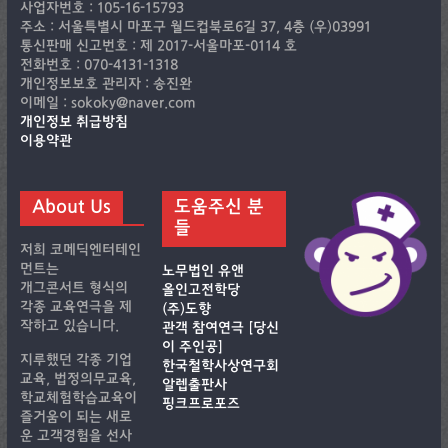
사업자번호 : 105-16-15793
주소 : 서울특별시 마포구 월드컵북로6길 37, 4층 (우)03991
통신판매 신고번호 : 제 2017-서울마포-0114 호
전화번호 : 070-4131-1318
개인정보보호 관리자 : 송진완
이메일 : sokoky@naver.com
개인정보 취급방침
이용약관
About Us
도움주신 분
들
저희 코메딕엔터테인
먼트는
노무법인 유앤
개그콘서트 형식의
올인고전학당
각종 교육연극을 제
(주)도향
작하고 있습니다.
관객 참여연극 [당신
이 주인공]
지루했던 각종 기업
한국철학사상연구회
교육, 법정의무교육,
알렙출판사
학교체험학습교육이
핑크프로포즈
즐거움이 되는 새로
운 고객경험을 선사