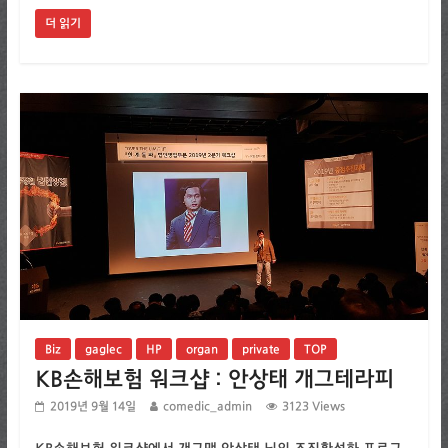
더 읽기
Biz
gaglec
HP
organ
private
TOP
KB손해보험 워크샵 : 안상태 개그테라피
2019년 9월 14일
comedic_admin
3123 Views