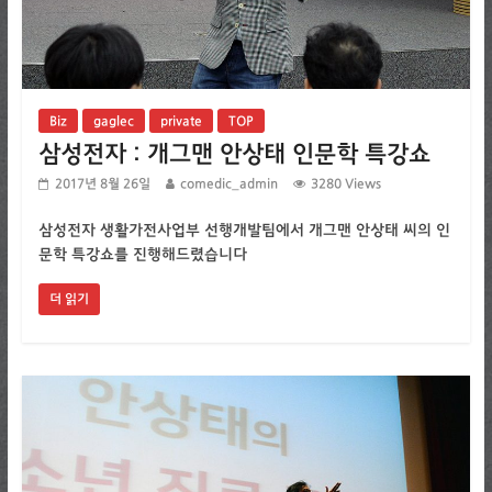
Biz
gaglec
private
TOP
삼성전자 : 개그맨 안상태 인문학 특강쇼
2017년 8월 26일
comedic_admin
3280 Views
삼성전자 생활가전사업부 선행개발팀에서 개그맨 안상태 씨의 인
문학 특강쇼를 진행해드렸습니다
더 읽기