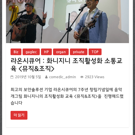
Biz
gaglec
HP
organ
private
TOP
라온시큐어 : 화니지니 조직활성화 소통교
육 <뮤직&조직>
2019년 10월 5일
comedic_admin
2923 Views
최고의 보안솔루션 기업 라온시큐어의 7주년 창립기념일에 음악
개그팀 화니지니의 조직활성화 교육 <뮤직&조직>을 진행해드렸
습니다
더 읽기