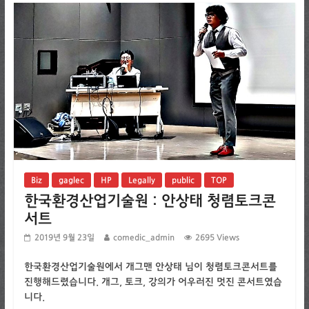
Biz
gaglec
HP
Legally
public
TOP
한국환경산업기술원 : 안상태 청렴토크콘
서트
2019년 9월 23일
comedic_admin
2695 Views
한국환경산업기술원에서 개그맨 안상태 님이 청렴토크콘서트를
진행해드렸습니다. 개그, 토크, 강의가 어우러진 멋진 콘서트였습
니다.