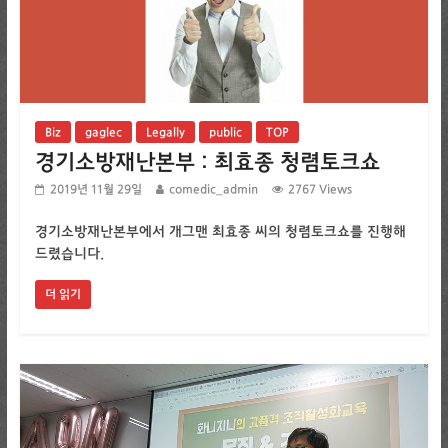
Biz
gaglec
Legally
public
TOP
경기소방재난본부 : 최효종 청렴토크쇼
2019년 11월 29일
comedic_admin
2767 Views
경기소방재난본부에서 개그맨 최효종 씨의 청렴토크쇼를 진행해
드렸습니다.
더 읽기