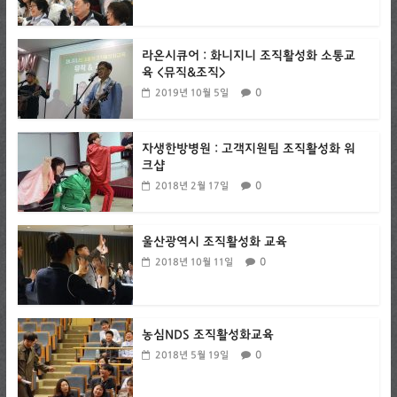
라온시큐어 : 화니지니 조직활성화 소통교
육 <뮤직&조직>
0
2019년 10월 5일
자생한방병원 : 고객지원팀 조직활성화 워
크샵
0
2018년 2월 17일
울산광역시 조직활성화 교육
0
2018년 10월 11일
농심NDS 조직활성화교육
0
2018년 5월 19일