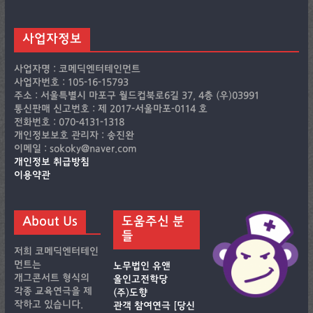
사업자정보
사업자명 : 코메딕엔터테인먼트
사업자번호 : 105-16-15793
주소 : 서울특별시 마포구 월드컵북로6길 37, 4층 (우)03991
통신판매 신고번호 : 제 2017-서울마포-0114 호
전화번호 : 070-4131-1318
개인정보보호 관리자 : 송진완
이메일 : sokoky@naver.com
개인정보 취급방침
이용약관
About Us
도움주신 분
들
저희 코메딕엔터테인
먼트는
노무법인 유앤
개그콘서트 형식의
올인고전학당
각종 교육연극을 제
(주)도향
작하고 있습니다.
관객 참여연극 [당신