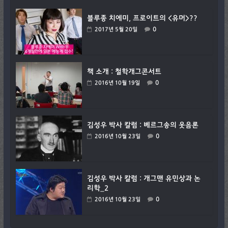
블루종 치에미, 프로이트의 <유머>??
0
2017년 5월 20일
책 소개 : 철학개그콘서트
0
2016년 10월 19일
김성우 박사 칼럼 : 베르그송의 웃음론
0
2016년 10월 23일
김성우 박사 칼럼 : 개그맨 유민상과 논
리학_2
0
2016년 10월 23일