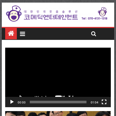
비
디
오
플
레
이
어
00:00
01:04