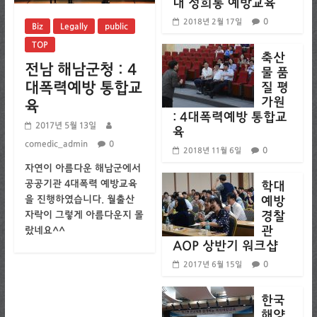
내 성희롱 예방교육
0
2018년 2월 17일
Biz
Legally
public
TOP
축산
전남 해남군청 : 4
물 품
대폭력예방 통합교
질 평
가원
육
: 4대폭력예방 통합교
2017년 5월 13일
육
comedic_admin
0
0
2018년 11월 6일
자연이 아름다운 해남군에서
공공기관 4대폭력 예방교육
학대
을 진행하였습니다. 월출산
예방
경찰
자락이 그렇게 아름다운지 몰
관
랐네요^^
AOP 상반기 워크샵
0
2017년 6월 15일
한국
해양