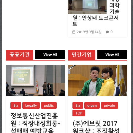
과학
기술
원 : 안상태 토크콘서
트
0
2019년 9월 14일
공공기관
민간기업
View All
View All
Biz
Legally
public
Biz
organ
private
TOP
정보통신산업진흥
원 : 직장내성희롱-
(주)에브릿 2017
성매매 예방교육
워크샵 : 조직활성