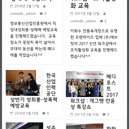
화 교육
2018년 2월 17일
comedic_admin
0
2017년 3월 12일
comedic_admin
0
정보통신산업진흥원에서 직
장내성희롱-성매매 예방교육
이화수 전통육개장으로 유명
을 진행해드렸습니다. 교육
한 프랜차이즈 업체 (주)에브
장소가 굉장히 폭이 넓어서
릿의 2017 신년 워크샵에서
무대의 동선을 짜는데 꽤나
조직활성화 교육을 진행해드
애를 먹었습니다^^
렸습니다^^
한국
메디
산업
포스
인력
트
공단
2017
상반기 성희롱-성폭력
워크샵 : 개그맨 안윤
예방교육
상 특강쇼
0
2018년 5월 19일
0
2017년 3월 10일
성주