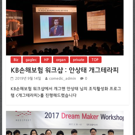
Biz
gaglec
HP
organ
private
TOP
KB손해보험 워크샵 : 안상태 개그테라피
2019년 9월 14일
comedic_admin
0
KB손해보험 워크샵에서 개그맨 안상태 님의 조직활성화 프로그
램 <개그테라피>를 진행해드렸습니다