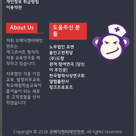
개인정보 취급방침
이용약관
About Us
도움주신 분
들
저희 코메딕엔터테인
먼트는
노무법인 유앤
개그콘서트 형식의
올인고전학당
각종 교육연극을 제
(주)도향
작하고 있습니다.
관객 참여연극 [당신
이 주인공]
지루했던 각종 기업
한국철학사상연구회
교육, 법정의무교육,
알렙출판사
학교체험학습교육이
핑크프로포즈
즐거움이 되는 새로
운 고객경험을 선사
하겠습니다
Copyright © 2026
. All rights reserved.
코메딕엔터테인먼트