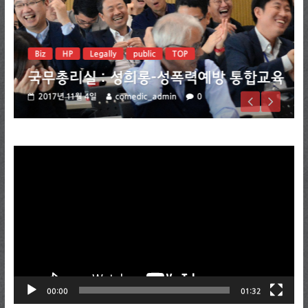
Biz
HP
Legally
public
TOP
국무총리실 : 성희롱-성폭력예방 통합교육
2017년 11월 4일
comedic_admin
0
비
디
오
플
레
이
어
00:00
01:32