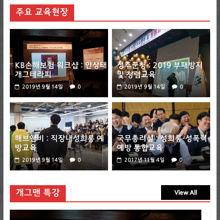
주요 교육현장
KB손해보험 워크샵 : 안상태
성주군청 : 2019 부패방지
개그테라피
및 청렴교육
2019년 9월 14일
0
2019년 9월 14일
0
해브앤비 : 직장내성희롱 예
국무총리실 : 성희롱-성폭력
방교육
예방 통합교육
2019년 9월 14일
0
2017년 11월 4일
0
개그맨 특강
View All