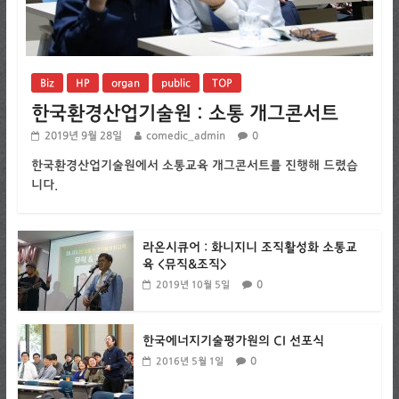
Biz
HP
organ
public
TOP
한국환경산업기술원 : 소통 개그콘서트
2019년 9월 28일
comedic_admin
0
한국환경산업기술원에서 소통교육 개그콘서트를 진행해 드렸습
니다.
라온시큐어 : 화니지니 조직활성화 소통교
육 <뮤직&조직>
0
2019년 10월 5일
한국에너지기술평가원의 CI 선포식
0
2016년 5월 1일