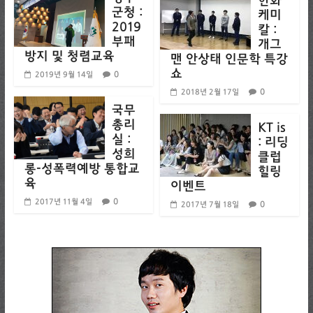
한화
군청 :
케미
2019
칼 :
부패
개그
방지 및 청렴교육
맨 안상태 인문학 특강
쇼
0
2019년 9월 14일
0
2018년 2월 17일
국무
총리
KT is
실 :
: 리딩
성희
클럽
롱-성폭력예방 통합교
힐링
육
이벤트
0
2017년 11월 4일
0
2017년 7월 18일