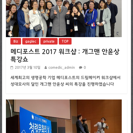
Biz
gaglec
private
TOP
메디포스트 2017 워크샵 : 개그맨 안윤상
특강쇼
2017년 3월 10일
comedic_admin
0
세계최고의 생명공학 기업 메디포스트의 드림메이커 워크샵에서
성대모사의 달인 개그맨 안윤상 씨의 특강을 진행하였습니다