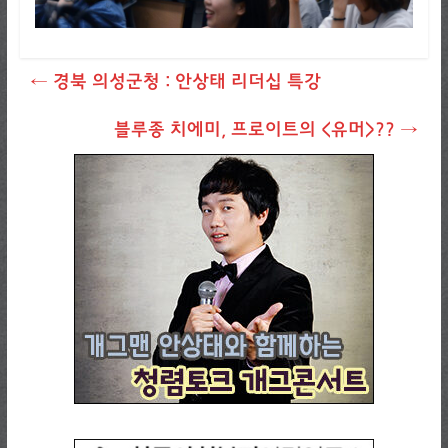
←
경북 의성군청 : 안상태 리더십 특강
블루종 치에미, 프로이트의 <유머>??
→