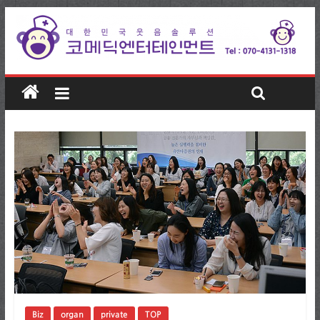
Biz
organ
private
TOP