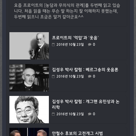
요즘 프로이트의 [농담과 무의식의 관계]를 두번째 읽고 있습
니다. 처음 읽을 때는 무슨 말 하는지 잘 이해하지 못했는데,
두번째 읽으니 조금은 알거 같더군요^^
프로이트의 ‘억압’과 ‘웃음’
0
2016년 10월 23일
김성우 박사 칼럼 : 베르그송의 웃음론
0
2016년 10월 23일
김성우 박사 칼럼 : 개그맨 유민상과 논
리학
0
2016년 10월 23일
안철수 후보의 고전개그 시범