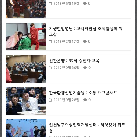
0
2018년 5월 19일
자생한방병원 : 고객지원팀 조직활성화 워
크샵
0
2018년 2월 17일
신한은행 : RS직 승진자 교육
0
2017년 9월 30일
한국환경산업기술원 : 소통 개그콘서트
0
2019년 9월 28일
인천남구여성인력개발센터 : 역량강화 워크
숍