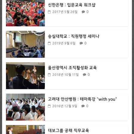
신한은행 : 입문교육 워크샵
0
2017년 5월 26일
숭실대학교 : 직원행정 세미나
0
2019년 9월 6일
울산광역시 조직활성화 교육
0
2018년 10월 11일
고려대 안산병원 : 테마특강 “with you”
0
2016년 12월 9일
대보그룹 공채 직무교육