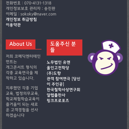
전화번호 : 070-4131-1318
개인정보보호 관리자 : 송진완
이메일 : sokoky@naver.com
개인정보 취급방침
이용약관
About Us
도움주신 분
들
저희 코메딕엔터테인
먼트는
노무법인 유앤
개그콘서트 형식의
올인고전학당
각종 교육연극을 제
(주)도향
작하고 있습니다.
관객 참여연극 [당신
이 주인공]
지루했던 각종 기업
한국철학사상연구회
교육, 법정의무교육,
알렙출판사
학교체험학습교육이
핑크프로포즈
즐거움이 되는 새로
운 고객경험을 선사
하겠습니다