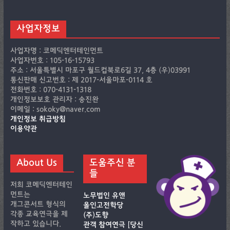
사업자정보
사업자명 : 코메딕엔터테인먼트
사업자번호 : 105-16-15793
주소 : 서울특별시 마포구 월드컵북로6길 37, 4층 (우)03991
통신판매 신고번호 : 제 2017-서울마포-0114 호
전화번호 : 070-4131-1318
개인정보보호 관리자 : 송진완
이메일 : sokoky@naver.com
개인정보 취급방침
이용약관
About Us
도움주신 분
들
저희 코메딕엔터테인
먼트는
노무법인 유앤
개그콘서트 형식의
올인고전학당
각종 교육연극을 제
(주)도향
작하고 있습니다.
관객 참여연극 [당신