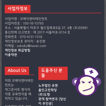
사업자정보
사업자명 : 코메딕엔터테인먼트
사업자번호 : 105-16-15793
주소 : 서울특별시 마포구 월드컵북로6길 37, 4층 (우)03991
통신판매 신고번호 : 제 2017-서울마포-0114 호
전화번호 : 070-4131-1318
개인정보보호 관리자 : 송진완
이메일 : sokoky@naver.com
개인정보 취급방침
이용약관
About Us
도움주신 분
들
저희 코메딕엔터테인
먼트는
노무법인 유앤
개그콘서트 형식의
올인고전학당
각종 교육연극을 제
(주)도향
작하고 있습니다.
관객 참여연극 [당신
이 주인공]