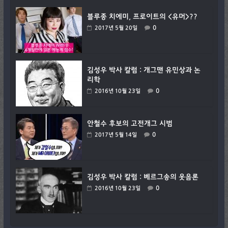
블루종 치에미, 프로이트의 <유머>??
0
2017년 5월 20일
김성우 박사 칼럼 : 개그맨 유민상과 논
리학
0
2016년 10월 23일
안철수 후보의 고전개그 시범
0
2017년 5월 14일
김성우 박사 칼럼 : 베르그송의 웃음론
0
2016년 10월 23일