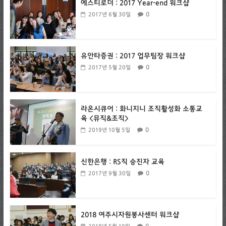
에스티로더 : 2017 Year-end 워크샵
0
2017년 6월 30일
유안타증권 : 2017 업무팀장 워크샵
0
2017년 5월 20일
라온시큐어 : 화니지니 조직활성화 소통교
육 <뮤직&조직>
0
2019년 10월 5일
신한은행 : RS직 승진자 교육
0
2017년 9월 30일
2018 여주시자원봉사센터 워크샵