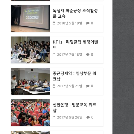
녹십자 화순공장 조직활성
화 교육
0
2018년 5월 19일
KT is : 리딩클럽 힐링이벤
트
0
2017년 7월 18일
종근당제약 : 임상부문 워
크샵
0
2017년 5월 21일
신한은행 : 입문교육 워크
샵
0
2017년 5월 26일