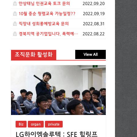
안상태님 인권교육 토크 문의
2022.09.20
10월 중순 청렴교육 가능일정??
2022.09.19
직장내 성희롱예방교육 문의
2022.08.31
경북지역 공기업입니다. 폭력예방교육 관련 문의드립니다.
2022.08.22
조직문화 활성화
View All
Biz
organ
private
LG하이엠솔루텍 : SFE 힐링프