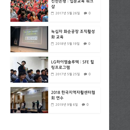
신한은행 : 입문교육 워크
샵
0
2017년 5월 26일
녹십자 화순공장 조직활성
화 교육
0
2018년 5월 19일
LG하이엠솔루텍 : SFE 힐
링프로그램
0
2017년 5월 25일
2018 한국지역자활센터협
회 연수
0
2019년 9월 6일