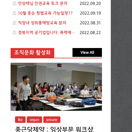
안상태님 인권교육 토크 문의
2022.09.20
10월 중순 청렴교육 가능일정??
2022.09.19
직장내 성희롱예방교육 문의
2022.08.31
경북지역 공기업입니다. 폭력예방교육 관련 문의드립니다.
2022.08.22
조직문화 활성화
View All
Biz
organ
private
종근당제약 : 임상부문 워크샵