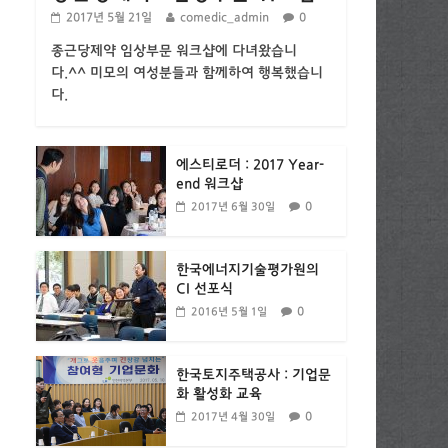
2017년 5월 21일
comedic_admin
0
종근당제약 임상부문 워크샵에 다녀왔습니
다.^^ 미모의 여성분들과 함께하여 행복했습니
다.
에스티로더 : 2017 Year-
end 워크샵
0
2017년 6월 30일
한국에너지기술평가원의
CI 선포식
0
2016년 5월 1일
한국토지주택공사 : 기업문
화 활성화 교육
0
2017년 4월 30일