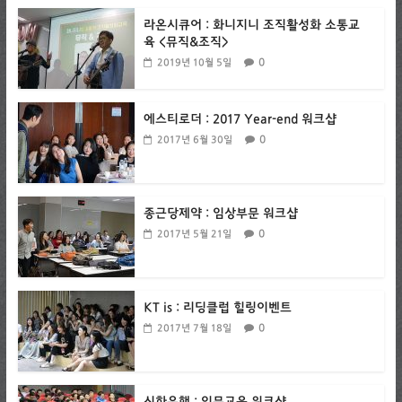
라온시큐어 : 화니지니 조직활성화 소통교
육 <뮤직&조직>
0
2019년 10월 5일
에스티로더 : 2017 Year-end 워크샵
0
2017년 6월 30일
종근당제약 : 임상부문 워크샵
0
2017년 5월 21일
KT is : 리딩클럽 힐링이벤트
0
2017년 7월 18일