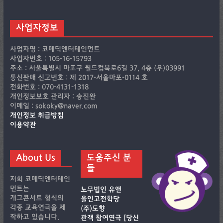
사업자정보
사업자명 : 코메딕엔터테인먼트
사업자번호 : 105-16-15793
주소 : 서울특별시 마포구 월드컵북로6길 37, 4층 (우)03991
통신판매 신고번호 : 제 2017-서울마포-0114 호
전화번호 : 070-4131-1318
개인정보보호 관리자 : 송진완
이메일 : sokoky@naver.com
개인정보 취급방침
이용약관
About Us
도움주신 분
들
저희 코메딕엔터테인
먼트는
노무법인 유앤
개그콘서트 형식의
올인고전학당
각종 교육연극을 제
(주)도향
작하고 있습니다.
관객 참여연극 [당신