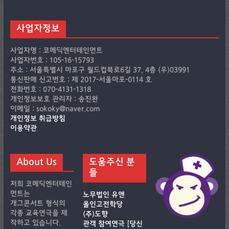
사업자정보
사업자명 : 코메딕엔터테인먼트
사업자번호 : 105-16-15793
주소 : 서울특별시 마포구 월드컵북로6길 37, 4층 (우)03991
통신판매 신고번호 : 제 2017-서울마포-0114 호
전화번호 : 070-4131-1318
개인정보보호 관리자 : 송진완
이메일 : sokoky@naver.com
개인정보 취급방침
이용약관
About Us
도움주신 분
들
저희 코메딕엔터테인
먼트는
노무법인 유앤
개그콘서트 형식의
올인고전학당
각종 교육연극을 제
(주)도향
작하고 있습니다.
관객 참여연극 [당신