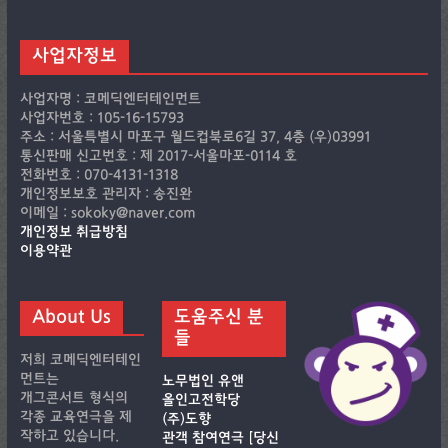
사업자정보
사업자명 : 코메딕엔터테인먼트
사업자번호 : 105-16-15793
주소 : 서울특별시 마포구 월드컵북로6길 37, 4층 (우)03991
통신판매 신고번호 : 제 2017-서울마포-0114 호
전화번호 : 070-4131-1318
개인정보보호 관리자 : 송진완
이메일 : sokoky@naver.com
개인정보 취급방침
이용약관
About Us
도움주신 분
들
저희 코메딕엔터테인
먼트는
노무법인 유앤
개그콘서트 형식의
올인고전학당
각종 교육연극을 제
(주)도향
작하고 있습니다.
관객 참여연극 [당신