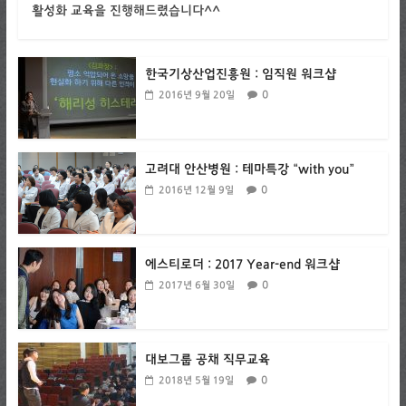
활성화 교육을 진행해드렸습니다^^
한국기상산업진흥원 : 임직원 워크샵
0
2016년 9월 20일
고려대 안산병원 : 테마특강 “with you”
0
2016년 12월 9일
에스티로더 : 2017 Year-end 워크샵
0
2017년 6월 30일
대보그룹 공채 직무교육
0
2018년 5월 19일