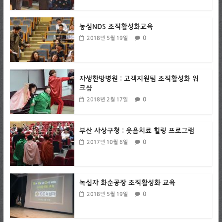
농심NDS 조직활성화교육
0
2018년 5월 19일
자생한방병원 : 고객지원팀 조직활성화 워
크샵
0
2018년 2월 17일
부산 사상구청 : 웃음치료 힐링 프로그램
0
2017년 10월 6일
녹십자 화순공장 조직활성화 교육
0
2018년 5월 19일