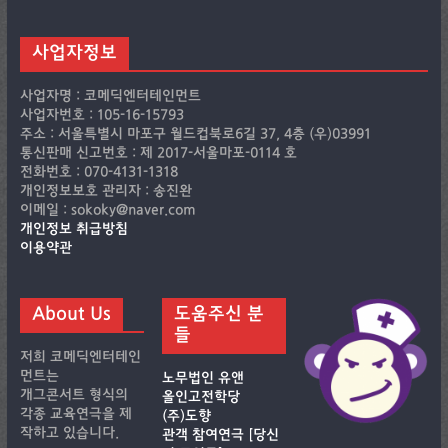
사업자정보
사업자명 : 코메딕엔터테인먼트
사업자번호 : 105-16-15793
주소 : 서울특별시 마포구 월드컵북로6길 37, 4층 (우)03991
통신판매 신고번호 : 제 2017-서울마포-0114 호
전화번호 : 070-4131-1318
개인정보보호 관리자 : 송진완
이메일 : sokoky@naver.com
개인정보 취급방침
이용약관
About Us
도움주신 분
들
저희 코메딕엔터테인
먼트는
노무법인 유앤
개그콘서트 형식의
올인고전학당
각종 교육연극을 제
(주)도향
작하고 있습니다.
관객 참여연극 [당신