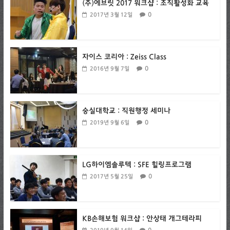
(주)에브릿 2017 워크샵 : 조직활성화 교육
0
2017년 3월 12일
자이스 코리아 : Zeiss Class
0
2016년 9월 7일
숭실대학교 : 직원행정 세미나
0
2019년 9월 6일
LG하이엠솔루텍 : SFE 힐링프로그램
0
2017년 5월 25일
KB손해보험 워크샵 : 안상태 개그테라피