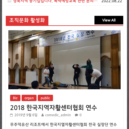
경북지역 공기업입니다. 폭력예방교육 관련 문의드립니다.
2022.08.22
조직문화 활성화
View All
Biz
organ
public
2018 한국지역자활센터협회 연수
2019년 9월 6일
comedic_admin
0
무주덕유산 리조트에서 한국지열자활센터협회 전국 실장단 연수