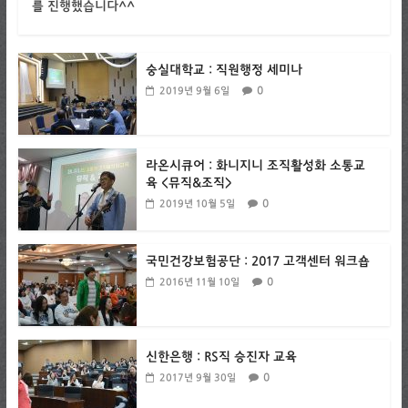
를 진행했습니다^^
숭실대학교 : 직원행정 세미나
0
2019년 9월 6일
라온시큐어 : 화니지니 조직활성화 소통교
육 <뮤직&조직>
0
2019년 10월 5일
국민건강보험공단 : 2017 고객센터 워크숍
0
2016년 11월 10일
신한은행 : RS직 승진자 교육
0
2017년 9월 30일