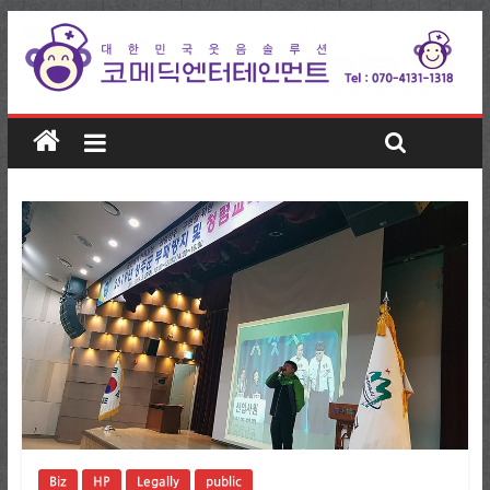
Biz
HP
Legally
public