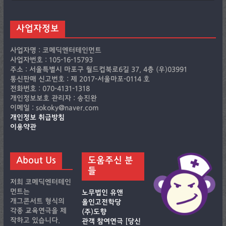
사업자정보
사업자명 : 코메딕엔터테인먼트
사업자번호 : 105-16-15793
주소 : 서울특별시 마포구 월드컵북로6길 37, 4층 (우)03991
통신판매 신고번호 : 제 2017-서울마포-0114 호
전화번호 : 070-4131-1318
개인정보보호 관리자 : 송진완
이메일 : sokoky@naver.com
개인정보 취급방침
이용약관
About Us
도움주신 분
들
저희 코메딕엔터테인
먼트는
노무법인 유앤
개그콘서트 형식의
올인고전학당
각종 교육연극을 제
(주)도향
작하고 있습니다.
관객 참여연극 [당신