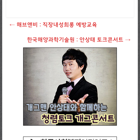
←
해브앤비 : 직장내성희롱 예방교육
한국해양과학기술원 : 안상태 토크콘서트
→