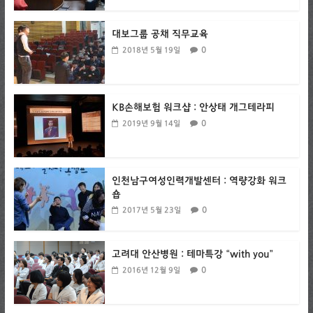
대보그룹 공채 직무교육
0
2018년 5월 19일
KB손해보험 워크샵 : 안상태 개그테라피
0
2019년 9월 14일
인천남구여성인력개발센터 : 역량강화 워크
숍
0
2017년 5월 23일
고려대 안산병원 : 테마특강 “with you”
0
2016년 12월 9일