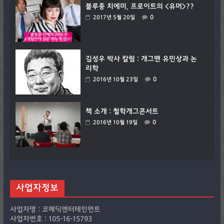
블루종 치에미, 프로이트의 <유머>??
0
2017년 5월 20일
김성우 박사 칼럼 : 개그맨 유민상과 논
리학
0
2016년 10월 23일
책 소개 : 철학개그콘서트
0
2016년 10월 19일
사업자정보
사업자명 : 코메딕엔터테인먼트
사업자번호 : 105-16-15793