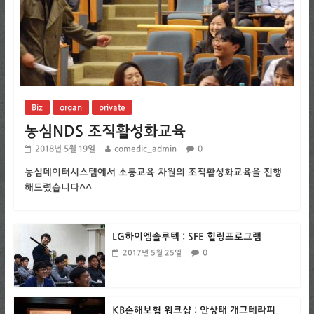
Biz
organ
private
농심NDS 조직활성화교육
2018년 5월 19일
comedic_admin
0
농심데이터시스템에서 소통교육 차원의 조직활성화교육을 진행
해드렸습니다^^
LG하이엠솔루텍 : SFE 힐링프로그램
0
2017년 5월 25일
KB손해보험 워크샵 : 안상태 개그테라피