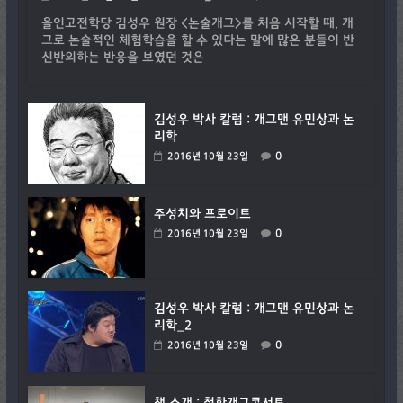
올인고전학당 김성우 원장 <논술개그>를 처음 시작할 때, 개
그로 논술적인 체험학습을 할 수 있다는 말에 많은 분들이 반
신반의하는 반응을 보였던 것은
김성우 박사 칼럼 : 개그맨 유민상과 논
리학
0
2016년 10월 23일
주성치와 프로이트
0
2016년 10월 23일
김성우 박사 칼럼 : 개그맨 유민상과 논
리학_2
0
2016년 10월 23일