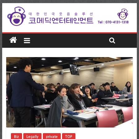
Biz
Legally
private
TOP