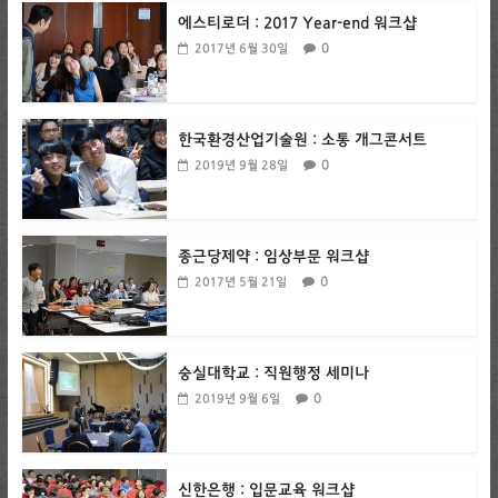
에스티로더 : 2017 Year-end 워크샵
0
2017년 6월 30일
한국환경산업기술원 : 소통 개그콘서트
0
2019년 9월 28일
종근당제약 : 임상부문 워크샵
0
2017년 5월 21일
숭실대학교 : 직원행정 세미나
0
2019년 9월 6일
신한은행 : 입문교육 워크샵