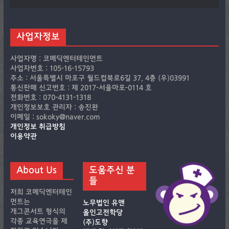
사업자정보
사업자명 : 코메딕엔터테인먼트
사업자번호 : 105-16-15793
주소 : 서울특별시 마포구 월드컵북로6길 37, 4층 (우)03991
통신판매 신고번호 : 제 2017-서울마포-0114 호
전화번호 : 070-4131-1318
개인정보보호 관리자 : 송진완
이메일 : sokoky@naver.com
개인정보 취급방침
이용약관
About Us
도움주신 분
들
저희 코메딕엔터테인
먼트는
노무법인 유앤
개그콘서트 형식의
올인고전학당
각종 교육연극을 제
(주)도향