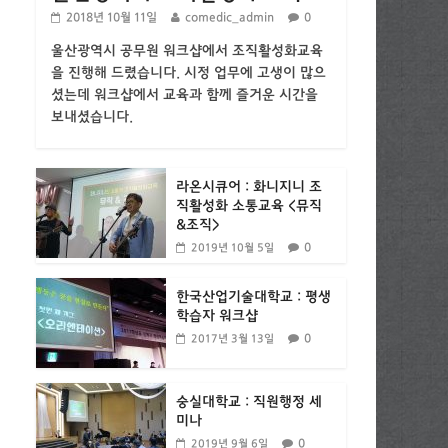
2018년 10월 11일
comedic_admin
0
울산광역시 공무원 워크샵에서 조직활성화교육
을 진행해 드렸습니다. 시정 업무에 고생이 많으
셨는데 워크샵에서 교육과 함께 즐거운 시간을
보내셨습니다.
라온시큐어 : 화니지니 조
직활성화 소통교육 <뮤직
&조직>
0
2019년 10월 5일
한국산업기술대학교 : 평생
학습자 워크샵
0
2017년 3월 13일
숭실대학교 : 직원행정 세
미나
0
2019년 9월 6일