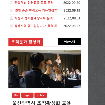
안상태님 인권교육 토크 문의
2022.09.20
10월 중순 청렴교육 가능일정??
2022.09.19
직장내 성희롱예방교육 문의
2022.08.31
경북지역 공기업입니다. 폭력예방교육 관련 문의드립니다.
2022.08.22
조직문화 활성화
View All
Biz
organ
public
울산광역시 조직활성화 교육