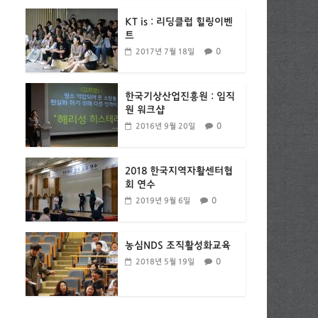
KT is : 리딩클럽 힐링이벤
트
0
2017년 7월 18일
한국기상산업진흥원 : 임직
원 워크샵
0
2016년 9월 20일
2018 한국지역자활센터협
회 연수
0
2019년 9월 6일
농심NDS 조직활성화교육
0
2018년 5월 19일