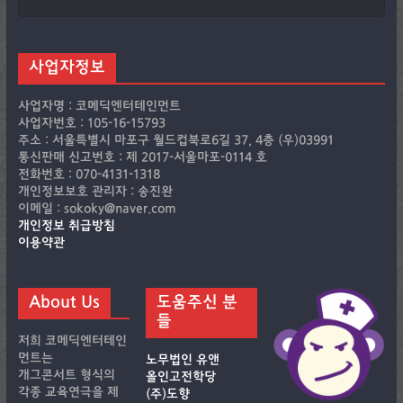
사업자정보
사업자명 : 코메딕엔터테인먼트
사업자번호 : 105-16-15793
주소 : 서울특별시 마포구 월드컵북로6길 37, 4층 (우)03991
통신판매 신고번호 : 제 2017-서울마포-0114 호
전화번호 : 070-4131-1318
개인정보보호 관리자 : 송진완
이메일 : sokoky@naver.com
개인정보 취급방침
이용약관
About Us
도움주신 분
들
저희 코메딕엔터테인
먼트는
노무법인 유앤
개그콘서트 형식의
올인고전학당
각종 교육연극을 제
(주)도향