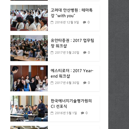
고려대 안산병원 : 테마특
강 “with you”
0
2016년 12월 9일
유안타증권 : 2017 업무팀
장 워크샵
0
2017년 5월 20일
에스티로더 : 2017 Year-
end 워크샵
0
2017년 6월 30일
한국에너지기술평가원의
CI 선포식
0
2016년 5월 1일