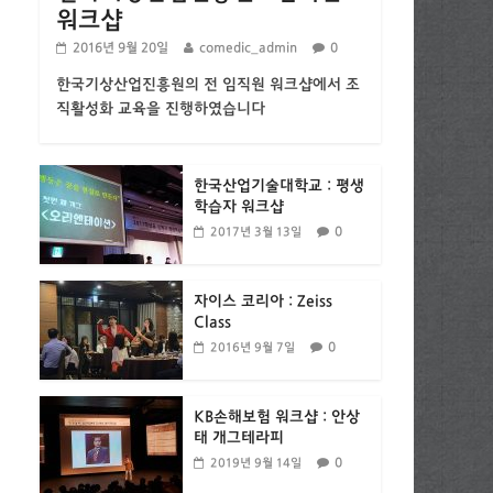
워크샵
2016년 9월 20일
comedic_admin
0
한국기상산업진흥원의 전 임직원 워크샵에서 조
직활성화 교육을 진행하였습니다
한국산업기술대학교 : 평생
학습자 워크샵
0
2017년 3월 13일
자이스 코리아 : Zeiss
Class
0
2016년 9월 7일
KB손해보험 워크샵 : 안상
태 개그테라피
0
2019년 9월 14일