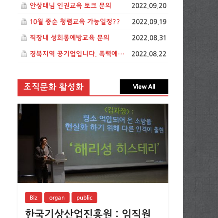
안상태님 인권교육 토크 문의
2022.09.20
10월 중순 청렴교육 가능일정??
2022.09.19
직장내 성희롱예방교육 문의
2022.08.31
경북지역 공기업입니다. 폭력예방교육 관련 문의드립니다.
2022.08.22
조직문화 활성화
View All
Biz
organ
public
한국기상산업진흥원 : 임직원