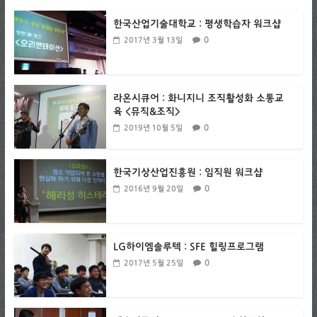
한국산업기술대학교 : 평생학습자 워크샵
0
2017년 3월 13일
라온시큐어 : 화니지니 조직활성화 소통교
육 <뮤직&조직>
0
2019년 10월 5일
한국기상산업진흥원 : 임직원 워크샵
0
2016년 9월 20일
LG하이엠솔루텍 : SFE 힐링프로그램
0
2017년 5월 25일