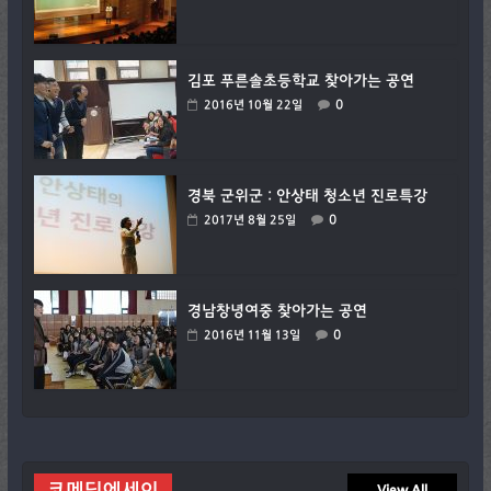
김포 푸른솔초등학교 찾아가는 공연
0
2016년 10월 22일
경북 군위군 : 안상태 청소년 진로특강
0
2017년 8월 25일
경남창녕여중 찾아가는 공연
0
2016년 11월 13일
코메딕에세이
View All