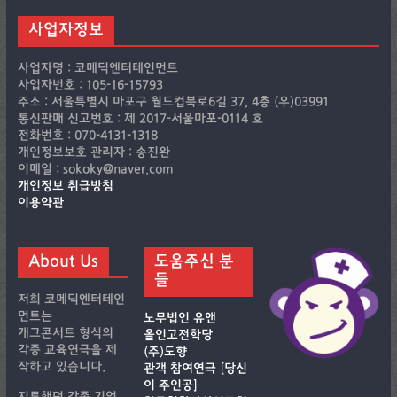
사업자정보
사업자명 : 코메딕엔터테인먼트
사업자번호 : 105-16-15793
주소 : 서울특별시 마포구 월드컵북로6길 37, 4층 (우)03991
통신판매 신고번호 : 제 2017-서울마포-0114 호
전화번호 : 070-4131-1318
개인정보보호 관리자 : 송진완
이메일 : sokoky@naver.com
개인정보 취급방침
이용약관
About Us
도움주신 분
들
저희 코메딕엔터테인
먼트는
노무법인 유앤
개그콘서트 형식의
올인고전학당
각종 교육연극을 제
(주)도향
작하고 있습니다.
관객 참여연극 [당신
이 주인공]
지루했던 각종 기업