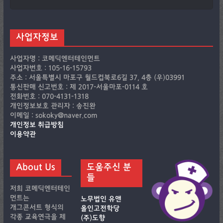
사업자정보
사업자명 : 코메딕엔터테인먼트
사업자번호 : 105-16-15793
주소 : 서울특별시 마포구 월드컵북로6길 37, 4층 (우)03991
통신판매 신고번호 : 제 2017-서울마포-0114 호
전화번호 : 070-4131-1318
개인정보보호 관리자 : 송진완
이메일 : sokoky@naver.com
개인정보 취급방침
이용약관
About Us
도움주신 분
들
저희 코메딕엔터테인
먼트는
노무법인 유앤
개그콘서트 형식의
올인고전학당
각종 교육연극을 제
(주)도향